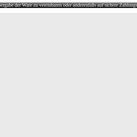
rgabe der Ware zu vereinbaren oder anderenfalls auf sichere Zahlungs