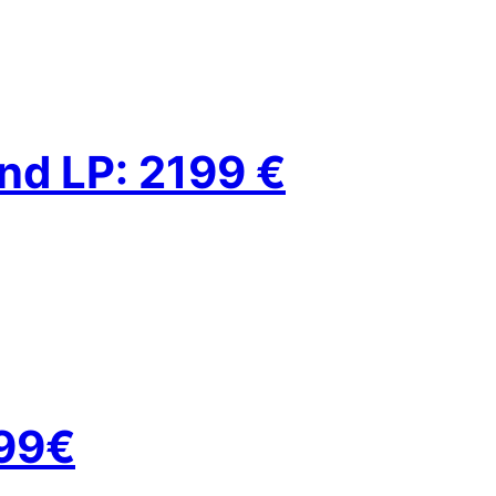
and LP: 2199 €
199€